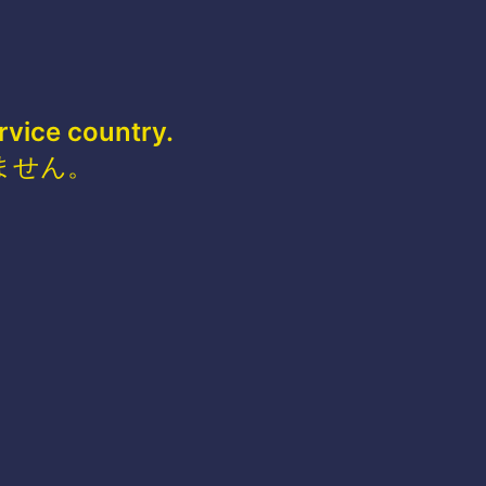
rvice country.
ません。