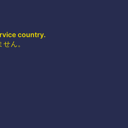
rvice country.
ません。