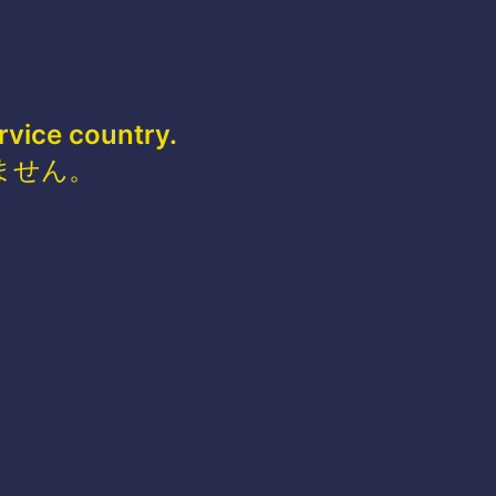
rvice country.
ません。