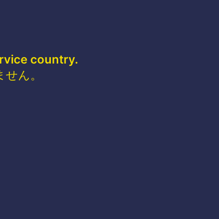
rvice country.
ません。