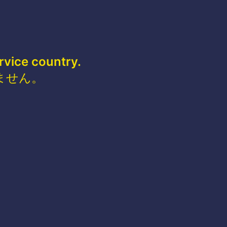
rvice country.
ません。