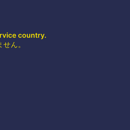
rvice country.
ません。