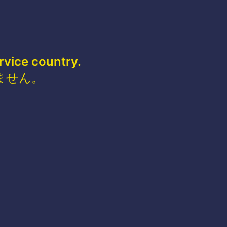
rvice country.
ません。