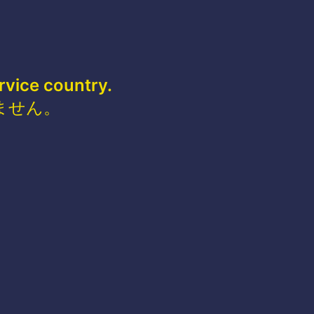
rvice country.
ません。