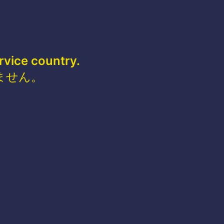
rvice country.
ません。