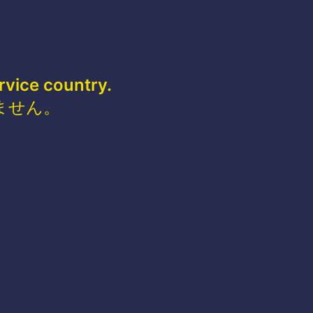
rvice country.
ません。