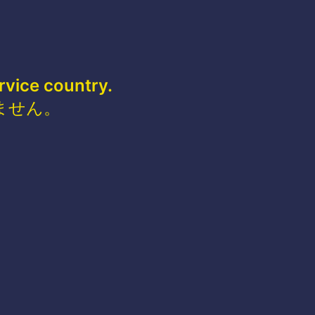
rvice country.
ません。