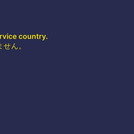
rvice country.
ません。