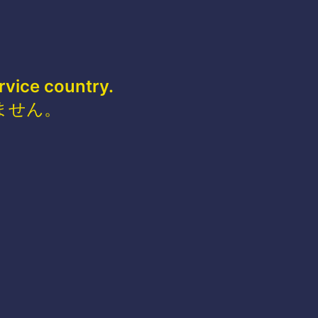
rvice country.
ません。