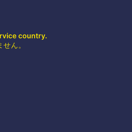
rvice country.
ません。