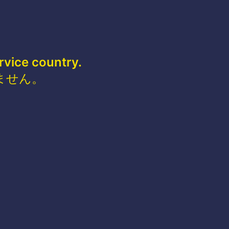
rvice country.
ません。