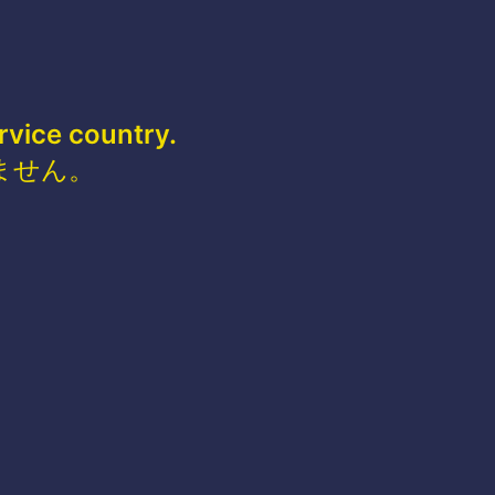
rvice country.
ません。