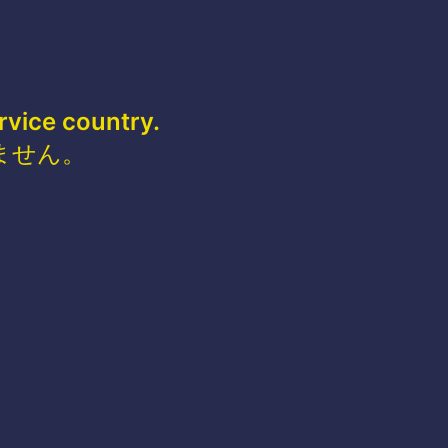
rvice country.
ません。