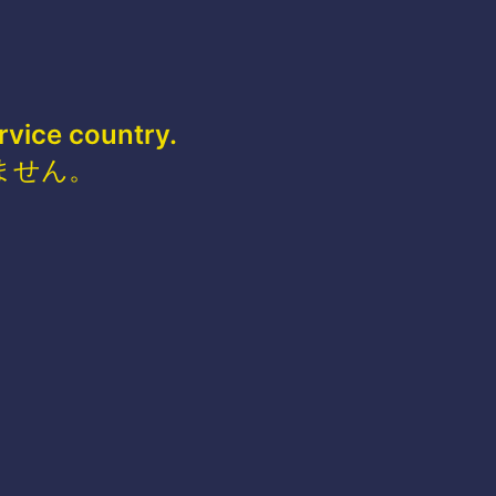
rvice country.
ません。