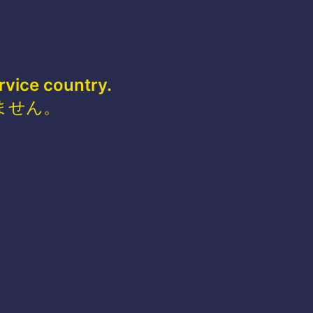
rvice country.
ません。