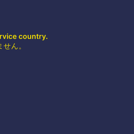
rvice country.
ません。