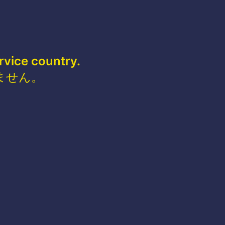
rvice country.
ません。