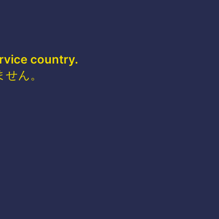
rvice country.
ません。